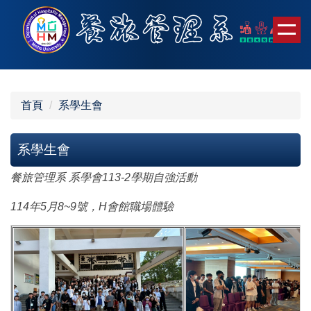
跳
到
主
要
內
容
首頁
系學生會
區
系學生會
餐旅管理系 系學會113-2學期自強活動
114年5月8~9號，H會館職場體驗