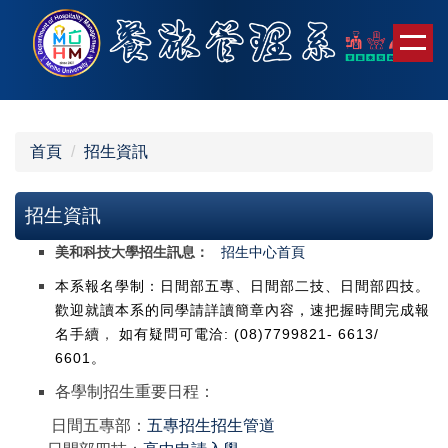
跳
到
主
要
內
容
首頁
招生資訊
區
招生資訊
美和科技大學招生訊息：
招生中心首頁
本系報名學制：日間部五專、日間部二技、日間部四技。
歡迎就讀本系的同學請詳讀簡章內容，速把握時間完成報
名手續
，
如有疑問可電洽: (08)7799821- 6613/
6601。
各學制招生重要日程：
日間五專部：
五專招生招生管道