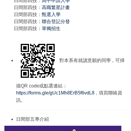
日間部四技：
高中申請入學
日間部四技：
高職繁星計畫
日間部四技：
甄選入學
日間部四技：
聯合登記分發
日間部四技：
單獨招生
對本系有就讀意願的同學
可掃
，
描QR code或點選連結：
https://forms.gle/gUc1Mh8ErB5f6vdL8
填寫聯絡資
，
訊。
日間部五專介紹