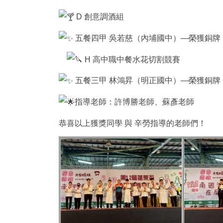
D 創意調酒組
五餐四甲 吳若慈（內埔國中）—榮獲銅
H 高中職中餐水花切割競賽
五餐三甲 林鴻昇（明正國中）—榮獲銅牌
指導老師：許博勝老師、蘇彥老師
恭喜以上獲獎同學 與 辛勞指導的老師們！