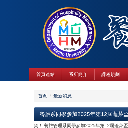
跳
到
主
要
內
容
區
首頁連結
系所簡介
課程規劃
首頁
最新消息
餐旅系同學參加2025年第12屆蓬
賀！ 餐旅管理系同學參加2025年第12屆蓬