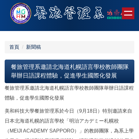
跳
到
主
要
內
容
首頁
新聞稿
區
餐旅管理系邀請北海道札幌語言學校教師團隊
舉辦日語課程體驗，促進學生國際化發展
餐旅管理系邀請北海道札幌語言學校教師團隊舉辦日語課程
體驗，促進學生國際化發展
美和科技大學餐旅管理系於今日（9月18日）特別邀請來自
日本北海道札幌的語言學校「明治アカデミー札幌校
（MEIJI ACADEMY SAPPORO）」的教師團隊，為系上學